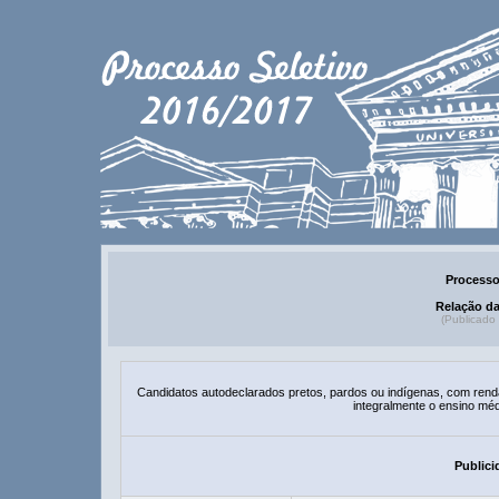
Processo
Relação d
(Publicado
Candidatos autodeclarados pretos, pardos ou indígenas, com renda f
integralmente o ensino méd
Publici