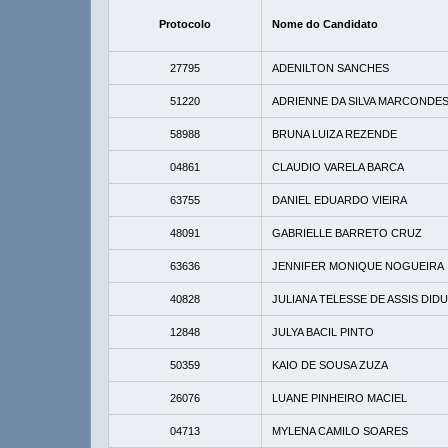
Protocolo
Nome do Candidato
27795
ADENILTON SANCHES
51220
ADRIENNE DA SILVA MARCONDE
58988
BRUNA LUIZA REZENDE
04861
CLAUDIO VARELA BARCA
63755
DANIEL EDUARDO VIEIRA
48091
GABRIELLE BARRETO CRUZ
63636
JENNIFER MONIQUE NOGUEIRA
40828
JULIANA TELESSE DE ASSIS DID
12848
JULYA BACIL PINTO
50359
KAIO DE SOUSA ZUZA
26076
LUANE PINHEIRO MACIEL
04713
MYLENA CAMILO SOARES