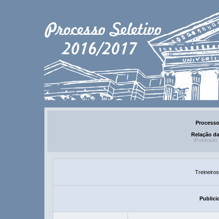
Processo
Relação d
(Publicado
Treineiro
Publici