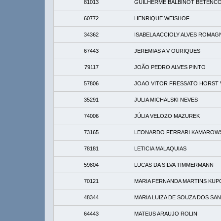
81013
GUILHERME BALBINOT BETENC
60772
HENRIQUE WEISHOF
34362
ISABELA ACCIOLY ALVES ROMAG
67443
JEREMIAS A V OURIQUES
79117
JOÃO PEDRO ALVES PINTO
57806
JOAO VITOR FRESSATO HORST 
35291
JULIA MICHALSKI NEVES
74006
JÚLIA VELOZO MAZUREK
73165
LEONARDO FERRARI KAMAROWS
78181
LETICIA MALAQUIAS
59804
LUCAS DA SILVA TIMMERMANN
70121
MARIA FERNANDA MARTINS KUP
48344
MARIA LUIZA DE SOUZA DOS SA
64443
MATEUS ARAUJO ROLIN