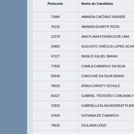
Protocolo
Nome do Candidato
73686
AMANDA CAETANO NASSER
76126
AMANDA DUARTE ROSS
21578
ANA FLAVIA FONSECA DE LIMA
24855
AUGUSTO VINÍCIUS LOPES SCH
47227
BASÍLIO KALIEL BARAN
77828
CAMILA CAMARGO DA SILVA
59548
CAROLINE DA SILVA SENNA
78520
ERIKA CHRISTY SCHULZ
56327
GABRIEL TEODORO COBLINSKI 
72833
GABRIELLA ELISA ANDREATTA BI
15429
GIOVANA DE CAMARGO
78635
GIULIANA LENZI