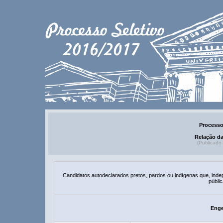
Processo
Relação d
(Publicado
Candidatos autodeclarados pretos, pardos ou indígenas que, ind
públic
Enge