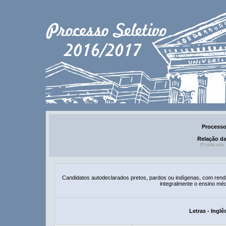
Processo
Relação d
(Publicado
Candidatos autodeclarados pretos, pardos ou indígenas, com renda f
integralmente o ensino méd
Letras - Ingl