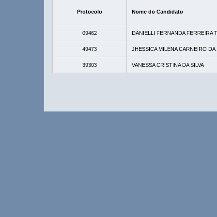
Protocolo
Nome do Candidato
09462
DANIELLI FERNANDA FERREIRA
49473
JHESSICA MILENA CARNEIRO DA
39303
VANESSA CRISTINA DA SILVA