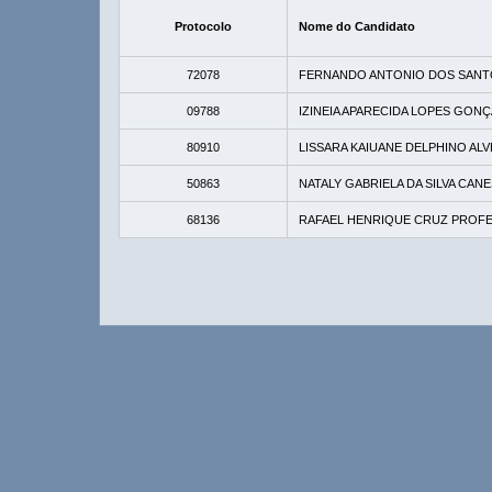
Protocolo
Nome do Candidato
72078
FERNANDO ANTONIO DOS SANT
09788
IZINEIA APARECIDA LOPES GON
80910
LISSARA KAIUANE DELPHINO ALV
50863
NATALY GABRIELA DA SILVA CA
68136
RAFAEL HENRIQUE CRUZ PROF