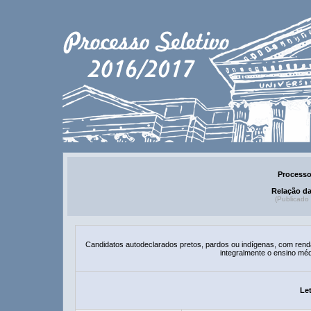
Processo
Relação d
(Publicado
Candidatos autodeclarados pretos, pardos ou indígenas, com renda f
integralmente o ensino méd
Let