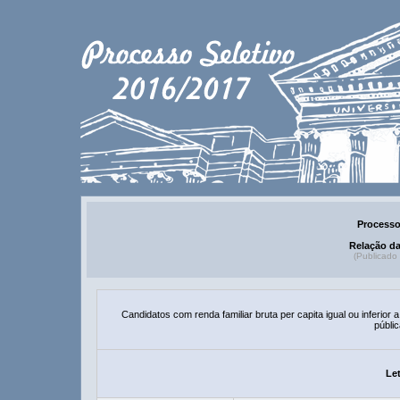
Processo
Relação d
(Publicado
Candidatos com renda familiar bruta per capita igual ou inferio
públic
Let