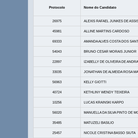
Protocolo
Nome do Candidato
26975
ALEXIS RAFAEL JUNKES DE ASSI
45981
ALLINE MARTINS CARDOSO
69333
AMANDA ALVES COSTA DOS SAN
54043
BRUNO CESAR MORAIS JUNIOR
22897
IZABELLY DE OLIVEIRA DE ANDR
33035
JONATHAN DE ALMEIDA ROSA M
56963
KELLY GIOTTI
40724
KETHLINY WENDY TEIXEIRA
10256
LUCAS KRAINSKI KARPO
56020
MANUELLA DA SILVA PINTO DE 
35485
MATUZELI BASILIO
25457
NICOLE CRISTINA BASSO SIUTA