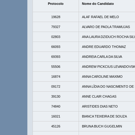
Protocolo
Nome do Candidato
19628
ALAF RAFAEL DE MELO
79327
ALVARO DE PAOLA TRAMUJAS
02803
ANA LAURA DZIDUCH ROCHA SIL
66093
ANDRE EDUARDO THOMAZ
69393
ANDREIA CARLA DA SILVA
55506
ANDREW PICKCIUS LEVANDOVSK
16874
ANNA CAROLINE MAXIMO
09172
ANNA LÍDIA DO NASCIMENTO DE
39130
ANNE CLAIR CHAGAS
74840
ARISTIDES DIAS NETO
16021
BIANCA TEIXEIRA DE SOUZA
45126
BRUNA BUCH GUGELMIN