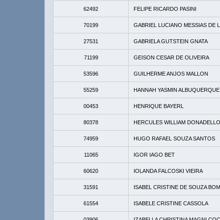
62492
FELIPE RICARDO PASINI
70199
GABRIEL LUCIANO MESSIAS DE 
27531
GABRIELA GUTSTEIN GNATA
71199
GEISON CESAR DE OLIVEIRA
53596
GUILHERME ANJOS MALLON
55259
HANNAH YASMIN ALBUQUERQUE
00453
HENRIQUE BAYERL
80378
HERCULES WILLIAM DONADELL
74959
HUGO RAFAEL SOUZA SANTOS
11065
IGOR IAGO BET
60620
IOLANDA FALCOSKI VIEIRA
31591
ISABEL CRISTINE DE SOUZA BO
61554
ISABELE CRISTINE CASSOLA
03906
IZABELLA CHRISTINA MAGNI CO