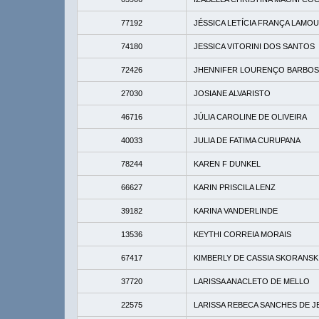
77192
JÉSSICA LETÍCIA FRANÇA LAMO
74180
JESSICA VITORINI DOS SANTOS
72426
JHENNIFER LOURENÇO BARBOS
27030
JOSIANE ALVARISTO
46716
JÚLIA CAROLINE DE OLIVEIRA
40033
JULIA DE FATIMA CURUPANA
78244
KAREN F DUNKEL
66627
KARIN PRISCILA LENZ
39182
KARINA VANDERLINDE
13536
KEYTHI CORREIA MORAIS
67417
KIMBERLY DE CASSIA SKORANSK
37720
LARISSA ANACLETO DE MELLO
22575
LARISSA REBECA SANCHES DE J