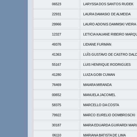
06523
LARYSSA DOS SANTOS RUDEK
22931
LAURA DAMASIO DE ALMEIDA
29966
LAURO ADONIS DAMMSKI VIEIR
12327
LETICIA KAUANE RIBEIRO MARQ
49376
LIDIANE FURMAN
41363
LUÍS GUSTAVO DE CASTRO DAL
55167
LUIS HENRIQUE RODRIGUES
41280
LUIZA GOBI CUMAN
76469
MAIARA MIRANDA
00652
MANUELA JACOMEL
58375
MARCELLO DA COSTA
79922
MARCO EURELIO DOMBROSCKI
30187
MARIA EDUARDA GUIRARDI MAR
06110
MARIANA BATISTA DE LIMA