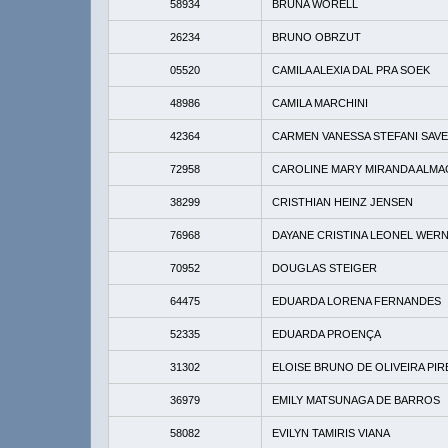
58934
BRUNA WORELL
26234
BRUNO OBRZUT
05520
CAMILA ALEXIA DAL PRA SOEK
48986
CAMILA MARCHINI
42364
CARMEN VANESSA STEFANI SAV
72958
CAROLINE MARY MIRANDA ALM
38299
CRISTHIAN HEINZ JENSEN
76968
DAYANE CRISTINA LEONEL WER
70952
DOUGLAS STEIGER
64475
EDUARDA LORENA FERNANDES
52335
EDUARDA PROENÇA
31302
ELOISE BRUNO DE OLIVEIRA PIR
36979
EMILY MATSUNAGA DE BARROS
58082
EVILYN TAMIRIS VIANA