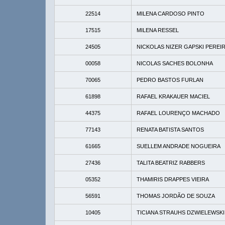
22514
MILENA CARDOSO PINTO
17515
MILENA RESSEL
24505
NICKOLAS NIZER GAPSKI PEREI
00058
NICOLAS SACHES BOLONHA
70065
PEDRO BASTOS FURLAN
61898
RAFAEL KRAKAUER MACIEL
44375
RAFAEL LOURENÇO MACHADO
77143
RENATA BATISTA SANTOS
61665
SUELLEM ANDRADE NOGUEIRA
27436
TALITA BEATRIZ RABBERS
05352
THAMIRIS DRAPPES VIEIRA
56591
THOMAS JORDÃO DE SOUZA
10405
TICIANA STRAUHS DZWIELEWSKI