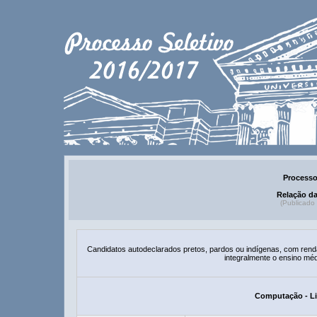
Processo
Relação d
(Publicado
Candidatos autodeclarados pretos, pardos ou indígenas, com renda f
integralmente o ensino méd
Computação - Li