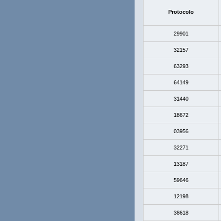
Protocolo
29901
32157
63293
64149
31440
18672
03956
32271
13187
59646
12198
38618