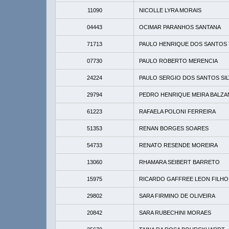
11090
NICOLLE LYRA MORAIS
04443
OCIMAR PARANHOS SANTANA
71713
PAULO HENRIQUE DOS SANTOS 
07730
PAULO ROBERTO MERENCIA
24224
PAULO SERGIO DOS SANTOS SIL
29794
PEDRO HENRIQUE MEIRA BALZA
61223
RAFAELA POLONI FERREIRA
51353
RENAN BORGES SOARES
54733
RENATO RESENDE MOREIRA
13060
RHAMARA SEIBERT BARRETO
15975
RICARDO GAFFREE LEON FILHO
29802
SARA FIRMINO DE OLIVEIRA
20842
SARA RUBECHINI MORAES