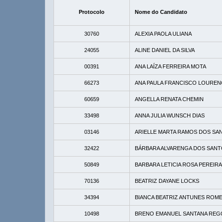
Protocolo
Nome do Candidato
30760
ALEXIA PAOLA ULIANA
24055
ALINE DANIEL DA SILVA
00391
ANA LAÍZA FERREIRA MOTA
66273
ANA PAULA FRANCISCO LOURE
60659
ANGELLA RENATA CHEMIN
33498
ANNA JULIA WUNSCH DIAS
03146
ARIELLE MARTA RAMOS DOS SA
32422
BÁRBARA ALVARENGA DOS SAN
50849
BARBARA LETICIA ROSA PEREIRA
70136
BEATRIZ DAYANE LOCKS
34394
BIANCA BEATRIZ ANTUNES ROM
10498
BRENO EMANUEL SANTANA REG