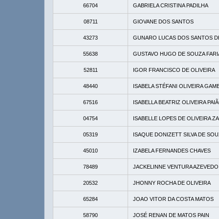
66704
GABRIELA CRISTINA PADILHA
08711
GIOVANE DOS SANTOS
43273
GUNARO LUCAS DOS SANTOS DE
55638
GUSTAVO HUGO DE SOUZA FARI
52811
IGOR FRANCISCO DE OLIVEIRA
48440
ISABELA STÉFANI OLIVEIRA GA
67516
ISABELLA BEATRIZ OLIVEIRA PAI
04754
ISABELLE LOPES DE OLIVEIRA Z
05319
ISAQUE DONIZETT SILVA DE SO
45010
IZABELA FERNANDES CHAVES
78489
JACKELINNE VENTURA AZEVEDO
20532
JHONNY ROCHA DE OLIVEIRA
65284
JOAO VITOR DA COSTA MATOS
58790
JOSÉ RENAN DE MATOS PAIN