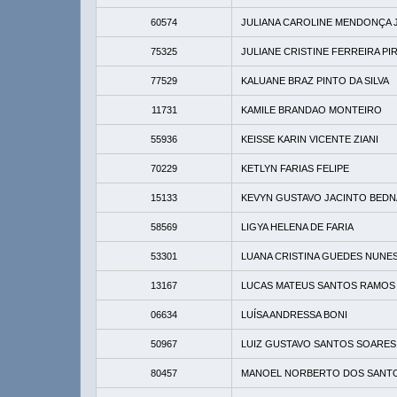
60574
JULIANA CAROLINE MENDONÇA 
75325
JULIANE CRISTINE FERREIRA PI
77529
KALUANE BRAZ PINTO DA SILVA
11731
KAMILE BRANDAO MONTEIRO
55936
KEISSE KARIN VICENTE ZIANI
70229
KETLYN FARIAS FELIPE
15133
KEVYN GUSTAVO JACINTO BED
58569
LIGYA HELENA DE FARIA
53301
LUANA CRISTINA GUEDES NUNE
13167
LUCAS MATEUS SANTOS RAMOS
06634
LUÍSA ANDRESSA BONI
50967
LUIZ GUSTAVO SANTOS SOARES
80457
MANOEL NORBERTO DOS SANT