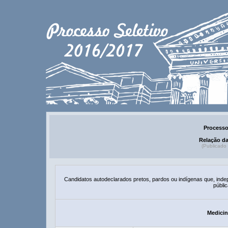
Processo
Relação d
(Publicado
Candidatos autodeclarados pretos, pardos ou indígenas que, ind
públic
Medicin