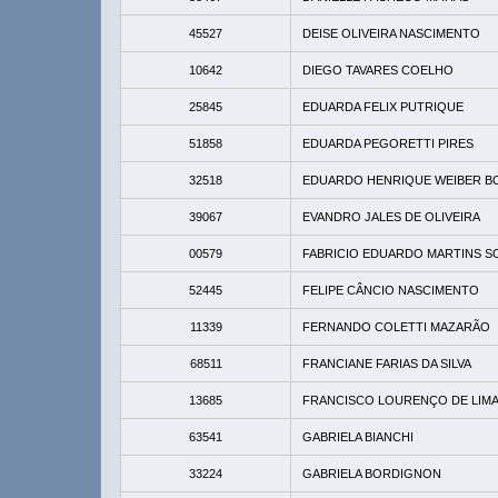
45527
DEISE OLIVEIRA NASCIMENTO
10642
DIEGO TAVARES COELHO
25845
EDUARDA FELIX PUTRIQUE
51858
EDUARDA PEGORETTI PIRES
32518
EDUARDO HENRIQUE WEIBER BO
39067
EVANDRO JALES DE OLIVEIRA
00579
FABRICIO EDUARDO MARTINS S
52445
FELIPE CÂNCIO NASCIMENTO
11339
FERNANDO COLETTI MAZARÃO
68511
FRANCIANE FARIAS DA SILVA
13685
FRANCISCO LOURENÇO DE LIMA
63541
GABRIELA BIANCHI
33224
GABRIELA BORDIGNON