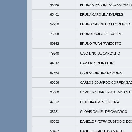
45450
BRUNA ALEXANDRA COES DA SIL
65481
BRUNA CAROLINA KALFELS
52258
BRUNO CARVALHO FLORENCIO
75398
BRUNO PAULO DE SOUZA
80562
BRUNO RUAN PARIZOTTO
79740
CAIO LINO DE CARVALHO
44612
CAMILA PEREIRA LUIZ
57563
CARLA CRISTINA DE SOUZA
60336
CARLOS EDUARDO CORREA GAB
25400
CAROLINA MARTINS DE MAGALH
47022
CLAUDIA ALVES E SOUZA
38131
CLOVIS DANIEL DE CAMARGO
05332
DANIELE PYETRA CUSTODIO DO
58467
DANIELLE PACHECO MATIAS