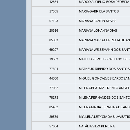
42864
MARCO AURELIO BOSA PEREIRA
17535
MARIA GABRIELA SANTOS
67123
MARIANA FANTIN NEVES
20316
MARIANA LOHANNA DIAS
05393
MARIANA MARIA FERREIRA DE A
69207
MARIANA WEIZEMANN DOS SAN
19502
MATEUS FEROLDI CAETANO DE 
77304
MATHEUS RIBEIRO DOS SANTOS
44300
MIGUEL GONÇALVES BARBOSA 
77032
MILENA BEATRIZ TRENTO ANGE
78173
MILENA FERNANDES DOS SANT
05452
MILENA MARIA FERREIRA DE AN
29579
MYLLENA LETYCIA DA SILVA BATI
57054
NATÁLIA SILVA PEREIRA