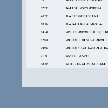
35670
TAINA DA ROSA BOURCKHARDT
32633
TAYLA DAL MORO MOREIRA
46636
THAIS FERREIRA DE LIMA
18887
THALIA EDUARDA LIMA SILVA
14544
VICTOR CAMPOS DE ALBUQUER
17461
VINICIUS DE OLIVEIRA CARVALH
29497
VINICIUS NOGUEIRA DE ALMEIDA
21095
WANIELLEM ZANINI
58694
WEMERSON GERALDO DE QUEIR