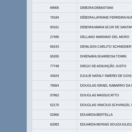
69905
DEBORA DEBASTIANI
79184
DÉBORA LAYRANE FERREIRA NU
00161
DEBORA MARIA SCUR DE SANTA
27495
DELLANO MARIANO DEL MORO
69243
DENILSON CARLITO SCHNEIDER
65265
DHIENARA SGARBOSA TOMIN
77748
DIEGO DE ASSUNÇÃO JUSTO
43624
DJULIE NATALY SWEREI DE GOIS
79064
DOUGLAS ISRAEL NABARRO DA S
07862
DOUGLAS MASSUCATTO
52170
DOUGLAS VINICIUS SCHVINGEL
52966
EDUARDA BERTELLA
62083
EDUARDA MORAIS SOUZA GILIOL