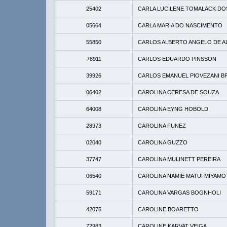
25402
CARLA LUCILENE TOMALACK DO
05664
CARLA MARIA DO NASCIMENTO
55850
CARLOS ALBERTO ANGELO DE A
78911
CARLOS EDUARDO PINSSON
39926
CARLOS EMANUEL PIOVEZANI 
06402
CAROLINA CERESA DE SOUZA
64008
CAROLINA EYNG HOBOLD
28973
CAROLINA FUNEZ
02040
CAROLINA GUZZO
37747
CAROLINA MULINETT PEREIRA
06540
CAROLINA NAMIE MATUI MIYAM
59171
CAROLINA VARGAS BOGNHOLI
42075
CAROLINE BOARETTO
72983
CAROLINE KARVAT VEIGA