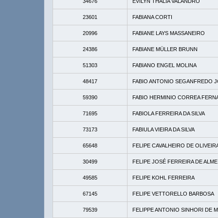
34676
EVILYN THALIA VALANDRO
23601
FABIANA CORTI
20996
FABIANE LAYS MASSANEIRO
24386
FABIANE MÜLLER BRUNN
51303
FABIANO ENGEL MOLINA
48417
FABIO ANTONIO SEGANFREDO 
59390
FABIO HERMINIO CORREA FERN
71695
FABIOLA FERREIRA DA SILVA
73173
FABIULA VIEIRA DA SILVA
65648
FELIPE CAVALHEIRO DE OLIVEI
30499
FELIPE JOSÉ FERREIRA DE ALME
49585
FELIPE KOHL FERREIRA
67145
FELIPE VETTORELLO BARBOSA
79539
FELIPPE ANTONIO SINHORI DE 