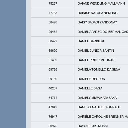
75237
DAIANE WENDLING MALLMANN
47753
DAINISE NATUSA NERLING
38478
DAISY SABADI ZANDONAY
29462
DANIEL APARECIDO BERMAL CA
68472
DANIEL BARBIERI
69620
DANIEL JUNIOR SANTIN
31489
DANIEL PRIOR MULINARI
69726
DANIELA TONELLO DA SILVA
09130
DANIELE REOLON
40257
DANIELLE DAGA
64714
DANIELY MIWA HATA SAKAI
47049
DANUSIA NATIELE KONRAHT
76947
DARIÉLE CAROLINE BRENNER 
60976
DAYANE LAIS ROSSI