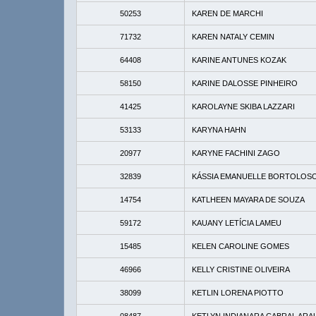
50253
KAREN DE MARCHI
71732
KAREN NATALY CEMIN
64408
KARINE ANTUNES KOZAK
58150
KARINE DALOSSE PINHEIRO
41425
KAROLAYNE SKIBA LAZZARI
53133
KARYNA HAHN
20977
KARYNE FACHINI ZAGO
32839
KÁSSIA EMANUELLE BORTOLOS
14754
KATLHEEN MAYARA DE SOUZA
59172
KAUANY LETÍCIA LAMEU
15485
KELEN CAROLINE GOMES
46966
KELLY CRISTINE OLIVEIRA
38099
KETLIN LORENA PIOTTO