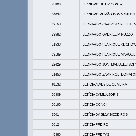
75806
LEANDRO DE LIZ COSTA
44037
LEANDRO RUMÃO DOS SANTOS
69158
LEONARDO CARDOSO NEUHAU
79582
LEONARDO GABRIEL MINUZZO
51538
LEONARDO HENRIQUE KLICHOW
69189
LEONARDO HENRIQUE MARQUE
72629
LEONARDO JONI MANDELLI SC
01456
LEONARDO ZAMPIROLI DONATO
81132
LETICIA ALVES DE OLIVEIRA
08309
LETÍCIA CAMILA JORIS
38196
LETICIA CONCI
15014
LETÍCIA DA SILVA MEDEIROS
58124
LETICIA FREIRE
45388
LETICIA FREITAS