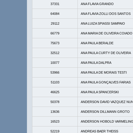
37331
ANA FLAVIA GRANDO
64084
ANA FLAVIA ZOLLI DOS SANTOS
29112
ANA LUIZA SPIASSI SAMPAIO
66779
ANA MARIA DE OLIVEIRA COIADO
75673
ANA PAULA BERALDE
32512
ANA PAULA CURTY DE OLIVEIRA
10077
ANA PAULA DALPRA
53966
ANA PAULA DE MORAIS TESTI
51103
ANA PAULA GONÇALVES FARIAS
46625
ANA PAULA SPANCERSKI
50378
ANDERSON DAVID VAZQUEZ NU
13636
ANDERSON DILLMANN GROTO
16523
ANDERSON HOBOLD VARMELIN
52219
ANDREAS BAER THEISS