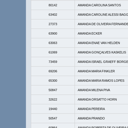
80142
AMANDA CAROLINA SANTOS
63402
AMANDA CAROLINE ALESSI BAG
27373
AMANDA DE OLIVEIRA FERNAND
63900
AMANDA ECKER
63063
AMANDA ENAE VAN HELDEN
61069
AMANDA GONÇALVES KASKELIS
73459
AMANDA ISRAEL GRAEFF BORG
69206
AMANDA MARIA FINKLER
65300
AMANDA MARIA RAMOS LOPES
50847
AMANDA MILENA PIVA
32622
AMANDA ORSATTO HORN
19440
AMANDA PEREIRA
50547
AMANDA PRANDO
60864
AMANDA ROBERTA DE OLIVEIRA