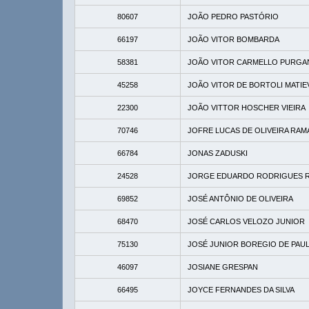
80607
JOÃO PEDRO PASTÓRIO
66197
JOÃO VITOR BOMBARDA
58381
JOÃO VITOR CARMELLO PURGA
45258
JOÃO VITOR DE BORTOLI MATIE
22300
JOÃO VITTOR HOSCHER VIEIRA
70746
JOFRE LUCAS DE OLIVEIRA RA
66784
JONAS ZADUSKI
24528
JORGE EDUARDO RODRIGUES 
69852
JOSÉ ANTÔNIO DE OLIVEIRA
68470
JOSÉ CARLOS VELOZO JUNIOR
75130
JOSÉ JUNIOR BOREGIO DE PAU
46097
JOSIANE GRESPAN
66495
JOYCE FERNANDES DA SILVA