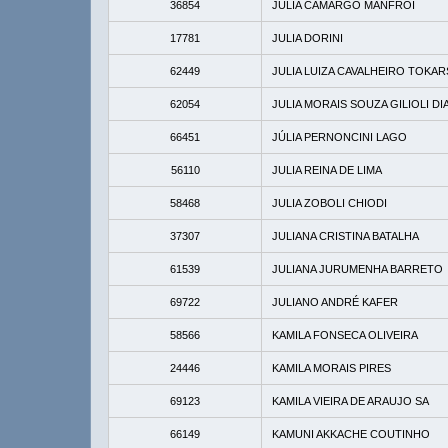
36854
JULIA CAMARGO MANFROI
17781
JULIA DORINI
62449
JULIA LUIZA CAVALHEIRO TOKAR
62054
JULIA MORAIS SOUZA GILIOLI DI
66451
JÚLIA PERNONCINI LAGO
56110
JULIA REINA DE LIMA
58468
JULIA ZOBOLI CHIODI
37307
JULIANA CRISTINA BATALHA
61539
JULIANA JURUMENHA BARRETO
69722
JULIANO ANDRÉ KAFER
58566
KAMILA FONSECA OLIVEIRA
24446
KAMILA MORAIS PIRES
69123
KAMILA VIEIRA DE ARAUJO SA
66149
KAMUNI AKKACHE COUTINHO