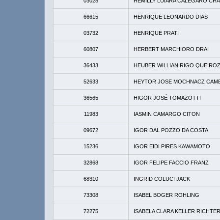
03028
HEMILLY LUIARA CALEGARO CH
66615
HENRIQUE LEONARDO DIAS
03732
HENRIQUE PRATI
60807
HERBERT MARCHIORO DRAI
36433
HEUBER WILLIAN RIGO QUEIRO
52633
HEYTOR JOSE MOCHNACZ CAM
36565
HIGOR JOSÉ TOMAZOTTI
11983
IASMIN CAMARGO CITON
09672
IGOR DAL POZZO DA COSTA
15236
IGOR EIDI PIRES KAWAMOTO
32868
IGOR FELIPE FACCIO FRANZ
68310
INGRID COLUCI JACK
73308
ISABEL BOGER ROHLING
72275
ISABELA CLARA KELLER RICHTE