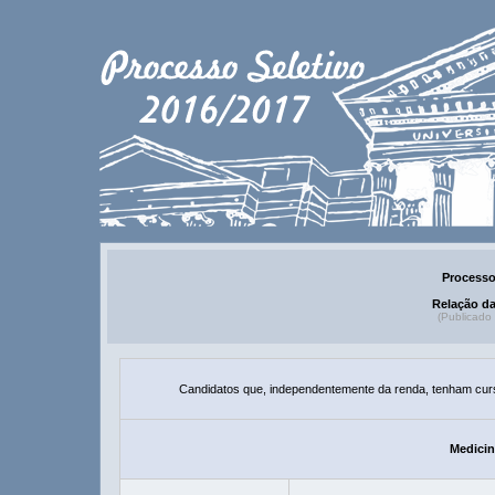
Processo
Relação d
(Publicado
Candidatos que, independentemente da renda, tenham cursa
Medicin