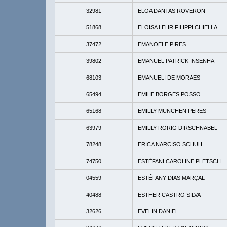
32981
ELOA DANTAS ROVERON
51868
ELOISA LEHR FILIPPI CHIELLA
37472
EMANOELE PIRES
39802
EMANUEL PATRICK INSENHA
68103
EMANUELI DE MORAES
65494
EMILE BORGES POSSO
65168
EMILLY MUNCHEN PERES
63979
EMILLY RÖRIG DIRSCHNABEL
78248
ERICA NARCISO SCHUH
74750
ESTÉFANI CAROLINE PLETSCH
04559
ESTÉFANY DIAS MARÇAL
40488
ESTHER CASTRO SILVA
32626
EVELIN DANIEL