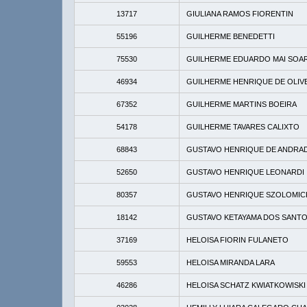
13717
GIULIANA RAMOS FIORENTIN
55196
GUILHERME BENEDETTI
75530
GUILHERME EDUARDO MAI SOA
46934
GUILHERME HENRIQUE DE OLIV
67352
GUILHERME MARTINS BOEIRA
54178
GUILHERME TAVARES CALIXTO
68843
GUSTAVO HENRIQUE DE ANDRA
52650
GUSTAVO HENRIQUE LEONARDI
80357
GUSTAVO HENRIQUE SZOLOMIC
18142
GUSTAVO KETAYAMA DOS SANT
37169
HELOISA FIORIN FULANETO
59553
HELOISA MIRANDA LARA
46286
HELOISA SCHATZ KWIATKOWISKI