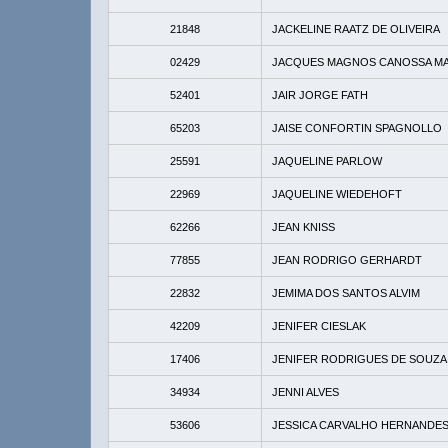
21848
JACKELINE RAATZ DE OLIVEIRA
02429
JACQUES MAGNOS CANOSSA M
52401
JAIR JORGE FATH
65203
JAISE CONFORTIN SPAGNOLLO
25591
JAQUELINE PARLOW
22969
JAQUELINE WIEDEHOFT
62266
JEAN KNISS
77855
JEAN RODRIGO GERHARDT
22832
JEMIMA DOS SANTOS ALVIM
42209
JENIFER CIESLAK
17406
JENIFER RODRIGUES DE SOUZA
34934
JENNI ALVES
53606
JESSICA CARVALHO HERNANDE