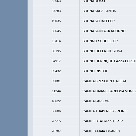
32563
BRUNA ROSSI
57283
BRUNA SALVI FANTIN
19035
BRUNA SCHAEFFER
36645
BRUNA SUNTACK ADORNO
13114
BRUNNO SCUDELLER
30195
BRUNO DELLA GIUSTINA
34917
BRUNO HENRIQUE PAZZA PEREI
09432
BRUNO RISTOF
59081
CAMILA BRESOLIN GALERA
11244
CAMILA DAIANE BARBOSA MUNE
18622
CAMILA PARLOW
36606
CAMILA THAIS REIS FREIRE
70515
CAMILE BEATRIZ STERTZ
28707
CAMILLA MAIA TAVARES