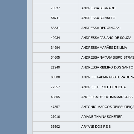
78537
ANDRESSA BERNARDI
58711
ANDRESSA BONATTO
56331
ANDRESSA DERVANOSKI
42034
ANDRESSA FABIANO DE SOUZA
34994
ANDRESSA MARÃES DE LIMA
34605
ANDRESSA NAYARA BISPO STRAS
21940
ANDRESSA RIBEIRO DOS SANTO
08508
ANDRIELI FABIANA BOTURA DE S
77557
ANDRIELI HIPOLITO ROCHA
40805
ANGÉLICA DE FÁTIMA MARCUSSI
47357
ANTONIO MARCOS REISSUREIÇ
21016
ARIANE THAINA SCHERER
35502
ARYANE DOS REIS