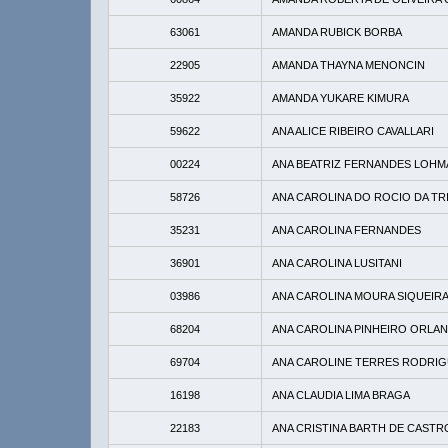
63061
AMANDA RUBICK BORBA
22905
AMANDA THAYNA MENONCIN
35922
AMANDA YUKARE KIMURA
59622
ANA ALICE RIBEIRO CAVALLARI
00224
ANA BEATRIZ FERNANDES LOH
58726
ANA CAROLINA DO ROCIO DA T
35231
ANA CAROLINA FERNANDES
36901
ANA CAROLINA LUSITANI
03986
ANA CAROLINA MOURA SIQUEIR
68204
ANA CAROLINA PINHEIRO ORLAN
69704
ANA CAROLINE TERRES RODRI
16198
ANA CLAUDIA LIMA BRAGA
22183
ANA CRISTINA BARTH DE CASTR