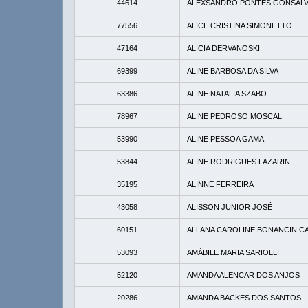
44614
ALEXSANDRO PONTES GONSALV
77556
ALICE CRISTINA SIMONETTO
47164
ALICIA DERVANOSKI
69399
ALINE BARBOSA DA SILVA
63386
ALINE NATALIA SZABO
78967
ALINE PEDROSO MOSCAL
53990
ALINE PESSOA GAMA
53844
ALINE RODRIGUES LAZARIN
35195
ALINNE FERREIRA
43058
ALISSON JUNIOR JOSÉ
60151
ALLANA CAROLINE BONANCIN C
53093
AMÁBILE MARIA SARIOLLI
52120
AMANDA ALENCAR DOS ANJOS
20286
AMANDA BACKES DOS SANTOS