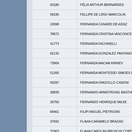
63180
FÉLIX ARTHUR BERNARDES
58190
FELLIPE DE LIRIO MARCOLIN
22698
FERNANDA CASADEI DE ASSIZ
78672
FERNANDA CRISTINA VASCONC
41773
FERNANDA FACHINELLI
62132
FERNANDA GONZALEZ PANTANO
73904
FERNANDA MACAM KIRNEV
51265
FERNANDA MONTESSO SIMOES D
56287
FERNANDA OMIZOLLO CASONI
38839
FERNANDO ARMSTRONG BASTI
26750
FERNANDO HENRIQUE MILKE
69401
FILIPI MIGUEL PIETROSKI
37692
FLAVIA CARAMELO BRAZAO
37963
FLAVIA CAROLINI BRUSCHI COR