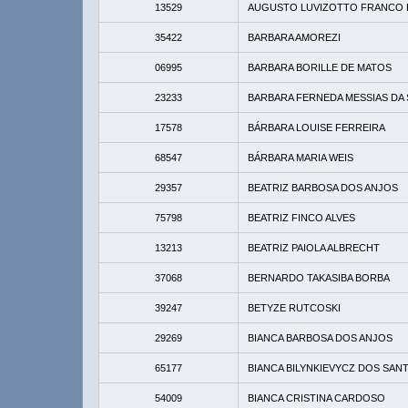
13529
AUGUSTO LUVIZOTTO FRANCO 
35422
BARBARA AMOREZI
06995
BARBARA BORILLE DE MATOS
23233
BARBARA FERNEDA MESSIAS DA 
17578
BÁRBARA LOUISE FERREIRA
68547
BÁRBARA MARIA WEIS
29357
BEATRIZ BARBOSA DOS ANJOS
75798
BEATRIZ FINCO ALVES
13213
BEATRIZ PAIOLA ALBRECHT
37068
BERNARDO TAKASIBA BORBA
39247
BETYZE RUTCOSKI
29269
BIANCA BARBOSA DOS ANJOS
65177
BIANCA BILYNKIEVYCZ DOS SAN
54009
BIANCA CRISTINA CARDOSO