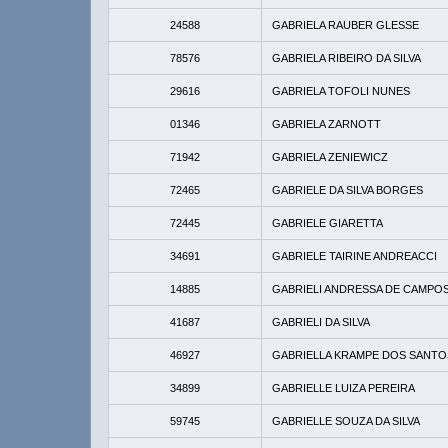
24588
GABRIELA RAUBER GLESSE
78576
GABRIELA RIBEIRO DA SILVA
29616
GABRIELA TOFOLI NUNES
01346
GABRIELA ZARNOTT
71942
GABRIELA ZENIEWICZ
72465
GABRIELE DA SILVA BORGES
72445
GABRIELE GIARETTA
34691
GABRIELE TAIRINE ANDREACCI
14885
GABRIELI ANDRESSA DE CAMPO
41687
GABRIELI DA SILVA
46927
GABRIELLA KRAMPE DOS SANTO
34899
GABRIELLE LUIZA PEREIRA
59745
GABRIELLE SOUZA DA SILVA