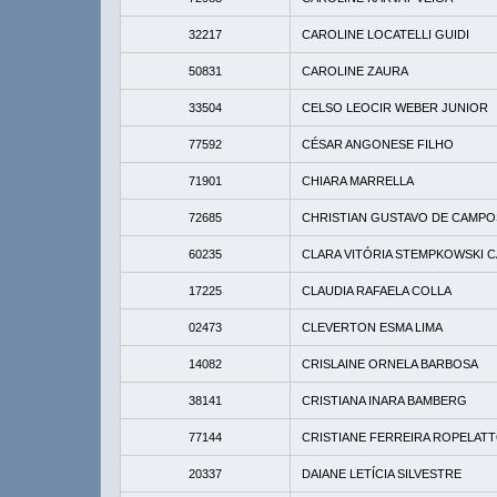
32217
CAROLINE LOCATELLI GUIDI
50831
CAROLINE ZAURA
33504
CELSO LEOCIR WEBER JUNIOR
77592
CÉSAR ANGONESE FILHO
71901
CHIARA MARRELLA
72685
CHRISTIAN GUSTAVO DE CAMPO
60235
CLARA VITÓRIA STEMPKOWSKI 
17225
CLAUDIA RAFAELA COLLA
02473
CLEVERTON ESMA LIMA
14082
CRISLAINE ORNELA BARBOSA
38141
CRISTIANA INARA BAMBERG
77144
CRISTIANE FERREIRA ROPELAT
20337
DAIANE LETÍCIA SILVESTRE