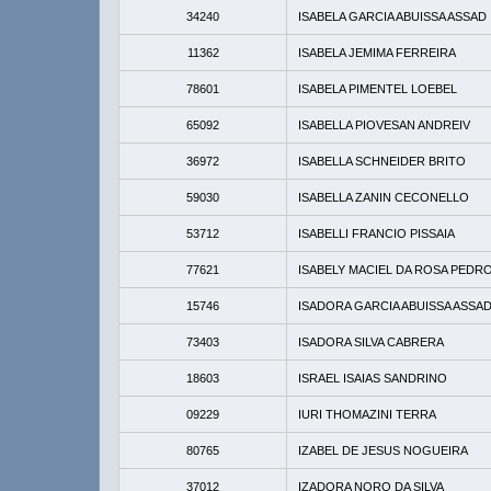
34240
ISABELA GARCIA ABUISSA ASSAD
11362
ISABELA JEMIMA FERREIRA
78601
ISABELA PIMENTEL LOEBEL
65092
ISABELLA PIOVESAN ANDREIV
36972
ISABELLA SCHNEIDER BRITO
59030
ISABELLA ZANIN CECONELLO
53712
ISABELLI FRANCIO PISSAIA
77621
ISABELY MACIEL DA ROSA PEDR
15746
ISADORA GARCIA ABUISSA ASSA
73403
ISADORA SILVA CABRERA
18603
ISRAEL ISAIAS SANDRINO
09229
IURI THOMAZINI TERRA
80765
IZABEL DE JESUS NOGUEIRA
37012
IZADORA NORO DA SILVA