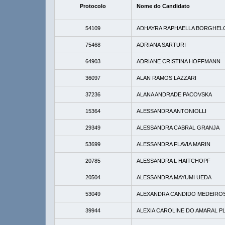
Protocolo
Nome do Candidato
54109
ADHAYRA RAPHAELLA BORGHEL
75468
ADRIANA SARTURI
64903
ADRIANE CRISTINA HOFFMANN
36097
ALAN RAMOS LAZZARI
37236
ALANA ANDRADE PACOVSKA
15364
ALESSANDRA ANTONIOLLI
29349
ALESSANDRA CABRAL GRANJA
53699
ALESSANDRA FLAVIA MARIN
20785
ALESSANDRA L HAITCHOPF
20504
ALESSANDRA MAYUMI UEDA
53049
ALEXANDRA CANDIDO MEDEIRO
39944
ALEXIA CAROLINE DO AMARAL P