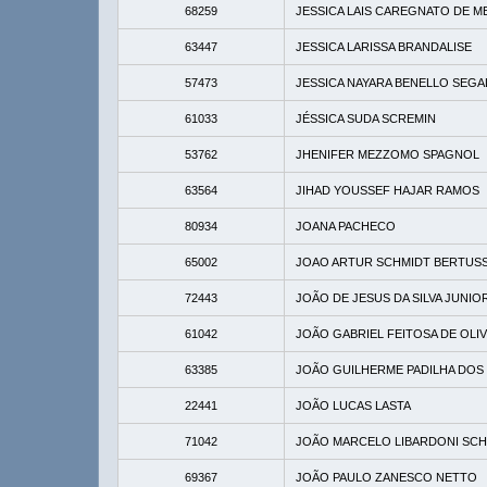
68259
JESSICA LAIS CAREGNATO DE M
63447
JESSICA LARISSA BRANDALISE
57473
JESSICA NAYARA BENELLO SEGA
61033
JÉSSICA SUDA SCREMIN
53762
JHENIFER MEZZOMO SPAGNOL
63564
JIHAD YOUSSEF HAJAR RAMOS
80934
JOANA PACHECO
65002
JOAO ARTUR SCHMIDT BERTUSS
72443
JOÃO DE JESUS DA SILVA JUNIO
61042
JOÃO GABRIEL FEITOSA DE OLIV
63385
JOÃO GUILHERME PADILHA DOS
22441
JOÃO LUCAS LASTA
71042
JOÃO MARCELO LIBARDONI SC
69367
JOÃO PAULO ZANESCO NETTO