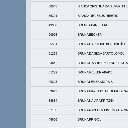
68543
BIANCA CRISTINA DA SILVA RITT
76391
BIANCA DE JESUS RIBEIRO
49958
BRENDA BARBETTA
00995
BRUNA BECKER
66551
BRUNA CAROLINE BURDINHÃO
61225
BRUNA DA SILVA BARTOLOMEU
23842
BRUNA GABRIELLY FERREIRA GAI
61222
BRUNA GÉLLER ABADE
06323
BRUNA LEMES MORAIS
59612
BRUNA MAYSA DE MEDEIROS CA
34854
BRUNA NAIARA FRITZEN
57106
BRUNA NAYELEN PIMENTA GALV
45606
BRUNA PRIGOL