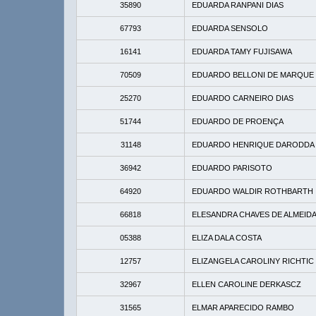
35890
EDUARDA RANPANI DIAS
67793
EDUARDA SENSOLO
16141
EDUARDA TAMY FUJISAWA
70509
EDUARDO BELLONI DE MARQUE
25270
EDUARDO CARNEIRO DIAS
51744
EDUARDO DE PROENÇA
31148
EDUARDO HENRIQUE DARODDA
36942
EDUARDO PARISOTO
64920
EDUARDO WALDIR ROTHBARTH
66818
ELESANDRA CHAVES DE ALMEID
05388
ELIZA DALA COSTA
12757
ELIZANGELA CAROLINY RICHTIC 
32967
ELLEN CAROLINE DERKASCZ
31565
ELMAR APARECIDO RAMBO