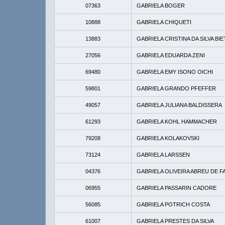
07363
GABRIELA BOGER
10888
GABRIELA CHIQUETI
13883
GABRIELA CRISTINA DA SILVA BIE
27056
GABRIELA EDUARDA ZENI
69480
GABRIELA EMY ISONO OICHI
59801
GABRIELA GRANDO PFEFFER
49057
GABRIELA JULIANA BALDISSERA
61293
GABRIELA KOHL HAMMACHER
79208
GABRIELA KOLAKOVSKI
73124
GABRIELA LARSSEN
04376
GABRIELA OLIVEIRA ABREU DE F
06955
GABRIELA PASSARIN CADORE
56085
GABRIELA POTRICH COSTA
61007
GABRIELA PRESTES DA SILVA