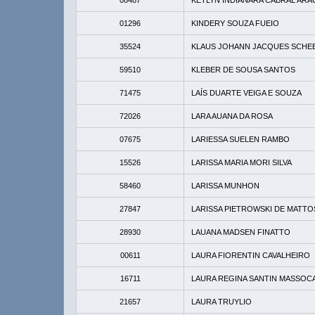
08487
KETLYN INDIANARA CABRAL ARA
01296
KINDERY SOUZA FUEIO
35524
KLAUS JOHANN JACQUES SCHEB
59510
KLEBER DE SOUSA SANTOS
71475
LAÍS DUARTE VEIGA E SOUZA
72026
LARA AUANA DA ROSA
07675
LARIESSA SUELEN RAMBO
15526
LARISSA MARIA MORI SILVA
58460
LARISSA MUNHON
27847
LARISSA PIETROWSKI DE MATTO
28930
LAUANA MADSEN FINATTO
00611
LAURA FIORENTIN CAVALHEIRO
16711
LAURA REGINA SANTIN MASSOC
21657
LAURA TRUYLIO