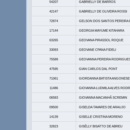
54207
GABRIELLY DE BARROS
42147
GABRIELLY DE OLIVEIRA ROSSI
72874
GELSON DOS SANTOS PEREIRA 
17144
GEORGIA MAYUME KITAHARA
63265
GEOVANA PIRASSOL ROQUE
33093
GEOVANE CPANA FIDELI
75589
GEOVANNA PEREIRA RODRIGUE
47595
GIAN CARLOS DAL PONT
71061
GIORDANNA BATISTA ANGONESE
11486
GIOVANNA LUDMILA ALVES ROD
06583
GIOVANNA MACANHÃ SCREMIN
09500
GISELDA TAVARES DE ARAUJO
14139
GISELLE CRISTINA MORENO
32823
GISÉLLY BISATTO DE ABREU