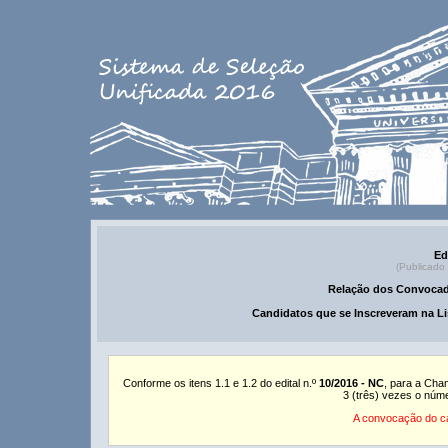
Ed
(Publicado
Relação dos Convocad
Candidatos que se Inscreveram na Li
Conforme os itens 1.1 e 1.2 do edital n.º
10/2016 - NC
, para a Cha
3 (três) vezes o núm
A convocação do ca