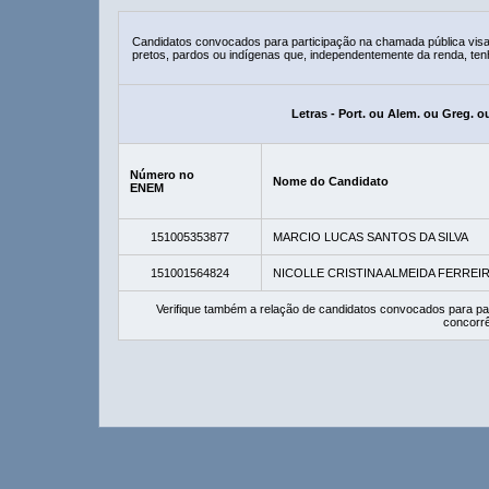
Candidatos convocados para participação na chamada pública vis
pretos, pardos ou indígenas que, independentemente da renda, ten
Letras - Port. ou Alem. ou Greg. o
Número no
Nome do Candidato
ENEM
151005353877
MARCIO LUCAS SANTOS DA SILVA
151001564824
NICOLLE CRISTINA ALMEIDA FERREI
Verifique também a relação de candidatos convocados para pa
concorrê