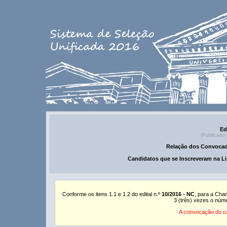
Ed
(Publicado
Relação dos Convocad
Candidatos que se Inscreveram na Li
Conforme os itens 1.1 e 1.2 do edital n.º
10/2016 - NC
, para a Cha
3 (três) vezes o núm
A convocação do ca