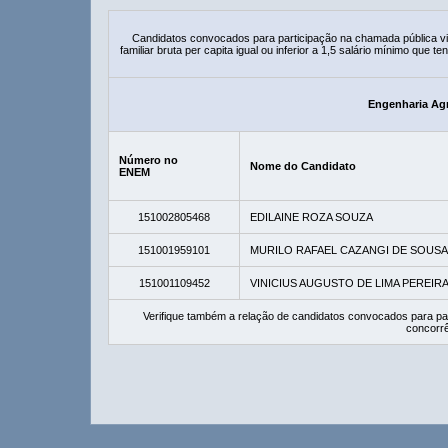
Candidatos convocados para participação na chamada pública 
familiar bruta per capita igual ou inferior a 1,5 salário mínimo que
Engenharia Agr
Número no
Nome do Candidato
ENEM
151002805468
EDILAINE ROZA SOUZA
151001959101
MURILO RAFAEL CAZANGI DE SOUSA
151001109452
VINICIUS AUGUSTO DE LIMA PEREIR
Verifique também a relação de candidatos convocados para pa
concorrê