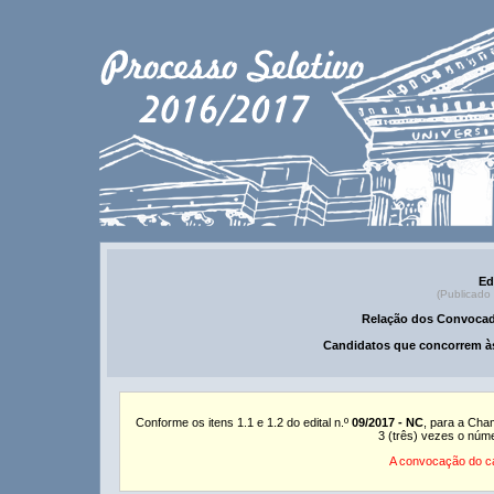
Ed
(Publicado
Relação dos Convocad
Candidatos que concorrem às
Conforme os itens 1.1 e 1.2 do edital n.º
09/2017 - NC
, para a Cha
3 (três) vezes o núm
A convocação do ca