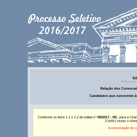
Ed
(Publicado
Relação dos Convocad
Candidatos que concorrem às
Conforme os itens 1.1 e 1.2 do edital n.º
09/2017 - NC
, para a Cha
3 (três) vezes o núm
A convocação do ca