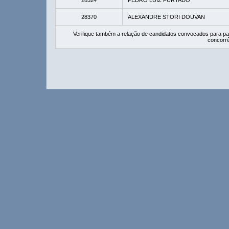
28324
PEDRO LUIZ FURTADO
28370
ALEXANDRE STORI DOUVAN
Verifique também a relação de candidatos convocados para pa
concorrê