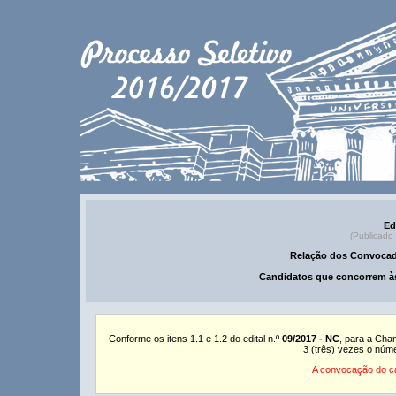
Ed
(Publicado
Relação dos Convocad
Candidatos que concorrem às
Conforme os itens 1.1 e 1.2 do edital n.º
09/2017 - NC
, para a Cha
3 (três) vezes o núm
A convocação do ca