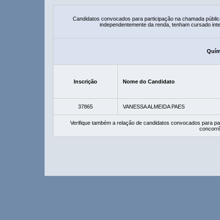
Candidatos convocados para participação na chamada públic
independentemente da renda, tenham cursado integ
Quími
Inscrição
Nome do Candidato
37865
VANESSA ALMEIDA PAES
Verifique também a relação de candidatos convocados para pa
concorrê