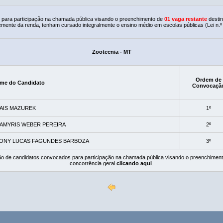
para participação na chamada pública visando o preenchimento de
01 vaga restante
desti
mente da renda, tenham cursado integralmente o ensino médio em escolas públicas (Lei n.º
Zootecnia - MT
Ordem de
me do Candidato
Convocaçã
AIS MAZUREK
1º
AMYRIS WEBER PEREIRA
2º
ONY LUCAS FAGUNDES BARBOZA
3º
ção de candidatos convocados para participação na chamada pública visando o preenchiment
concorrência geral
clicando aqui
.