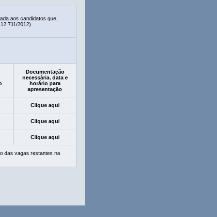
nada aos candidatos que,
 12.711/2012)
Documentação
necessária, data e
o
horário para
apresentação
Clique aqui
Clique aqui
Clique aqui
o das vagas restantes na