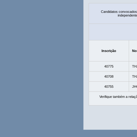
Candidatos convocados 
independente
Inscrição
No
40775
TH
40708
TH
40755
JH
Verifique também a rela